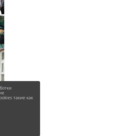
ботки
ие
okies такие как