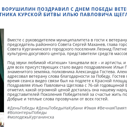
Й ВОРУШИЛИН ПОЗДРАВИЛ С ДНЕМ ПОБЕДЫ ВЕТЕ
ТНИКА КУРСКОЙ БИТВЫ ИЛЬЮ ПАВЛОВИЧА ЩЕГ
Вместе с руководителем муниципалитета в гости к ветерану
председатель районного Совета Сергей Маханев, глава гор
Совета Курганинского городского поселения Леонид Плетне
культурно-досугового центра, представители средств масс
Под звуки любимой «Катюши» танцевали все – и артисты, и
для всех присутствующих стало видео поздравление Ильи 
знаменитого земляка, полковника Александра Гостева. Але
адресовал ветерану слова благодарности за Победу. Гостев
время сеанса видео связи был на подлете к Красной площа
Поздравляя Илью Павловича Щеглова с 76-ой годовщиной 
отметил, какой огромной ценой досталась она нашему народ
представителей Поколения Победителей за счастье жить п
Добрые и теплые слова прозвучали от всех гостей.
#ДеньПобеды
#ДеньПобедыНаКубани
#9мая
#ВечнаяПамят
#ВолонтерыПобеды
#молодежьКурганинска