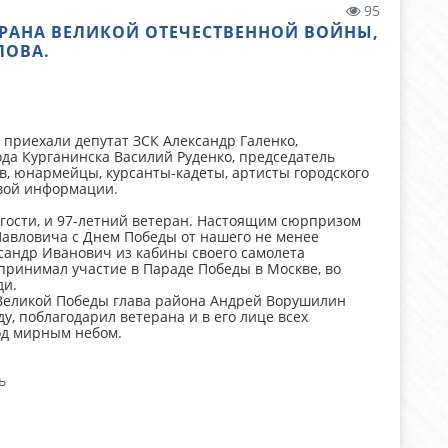
95
РАНА ВЕЛИКОЙ ОТЕЧЕСТВЕННОЙ ВОЙНЫ,
ЛОВА.
 приехали депутат ЗСК Александр Галенко,
ода Курганинска Василий Руденко, председатель
в, юнармейцы, курсанты-кадеты, артисты городского
овой информации.
 гости, и 97-летний ветеран. Настоящим сюрпризом
Павловича с Днем Победы от нашего не менее
ксандр Иванович из кабины своего самолета
 принимал участие в Параде Победы в Москве, во
ди.
Великой Победы глава района Андрей Ворушилин
у, поблагодарил ветерана и в его лице всех
од мирным небом.
ь