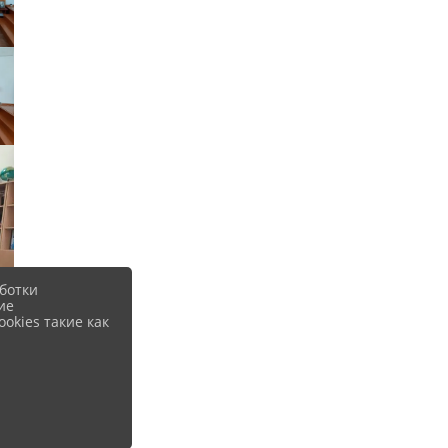
ботки
ие
okies такие как