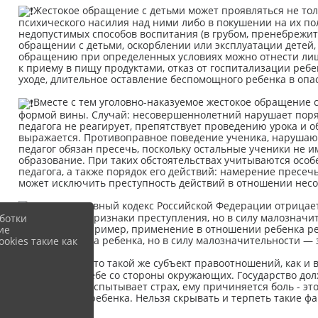
Жестокое обращение с детьми может проявляться не то
психического насилия над ними либо в покушении на их п
недопустимых способов воспитания (в грубом, пренебрежи
обращении с детьми, оскорблении или эксплуатации детей,
обращению при определенных условиях можно отнести ли
к приему в пищу продуктами, отказ от госпитализации ре
уходе, длительное оставление беспомощного ребенка в опас
Вместе с тем уголовно-наказуемое жестокое обращение 
формой вины. Случай: несовершеннолетний нарушает поряд
педагога не реагирует, препятствует проведению урока и 
выражается. Противоправное поведение ученика, нарушающ
педагог обязан пресечь, поскольку остальные ученики не 
образование. При таких обстоятельствах учитываются осо
педагога, а также порядок его действий: намерение прес
может исключить преступность действий в отношении нес
Также Уголовный кодекс Российской Федерации отрицает
содержащего признаки преступления, но в силу малознач
ботки
опасности. Например, применение в отношении ребенка р
ие
нарушает права ребенка, но в силу малозначительности — 
okies такие как
Ребенок — это такой же субъект правоотношений, как и
отношение к себе со стороны окружающих. Государство дол
Если ребенок испытывает страх, ему причиняется боль - эт
благополучие ребенка. Нельзя скрывать и терпеть такие фа
полицейским.