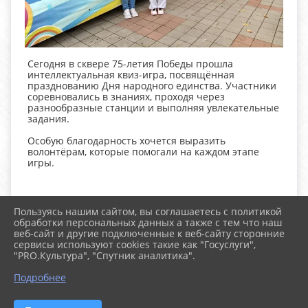
Сегодня в сквере 75-летия Победы прошла
интеллектуальная квиз-игра, посвящённая
празднованию Дня народного единства. Участники
соревновались в знаниях, проходя через
разнообразные станции и выполняя увлекательные
задания.
Особую благодарность хочется выразить
волонтёрам, которые помогали на каждом этапе
игры.
Пользуясь нашим сайтом, вы соглашаетесь с политикой
обработки персональных данных а также с тем что наш
веб-сайт и другие подключенные к веб-сайту сторонние
2026 г. молодежькурганинска.рф
сервисы используют cookies такие как "Госуслуги",
Вход
"PRO.Культура", "Спутник аналитика".
Карта сайта
Политика обработки персональных данных
Подробнее
Сделано на KubCMS