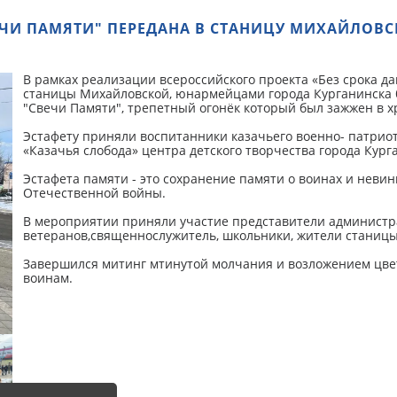
ЕЧИ ПАМЯТИ" ПЕРЕДАНА В СТАНИЦУ МИХАЙЛОВС
В рамках реализации всероссийского проекта «Без срока д
станицы Михайловской, юнармейцами города Курганинска
"Свечи Памяти", трепетный огонёк который был зажжен в х
Эстафету приняли воспитанники казачьего военно- патриот
«Казачья слобода» центра детского творчества города Кург
Эстафета памяти - это сохранение памяти о воинах и неви
Отечественной войны.
В мероприятии приняли участие представители администра
ветеранов,священнослужитель, школьники, жители станицы
Завершился митинг мтинутой молчания и возложением цвет
воинам.