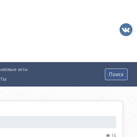
равовые акты
Поиск
КТЫ
16